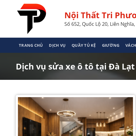
Skip
to
Nội Thất Tri Phư
content
Số 652, Quốc Lộ 20, Liên Nghĩ
TRANG CHỦ
DỊCH VỤ
QUẦY TỦ KỆ
GIƯỜNG
VÁCH
Dịch vụ sửa xe ô tô tại Đà Lạt