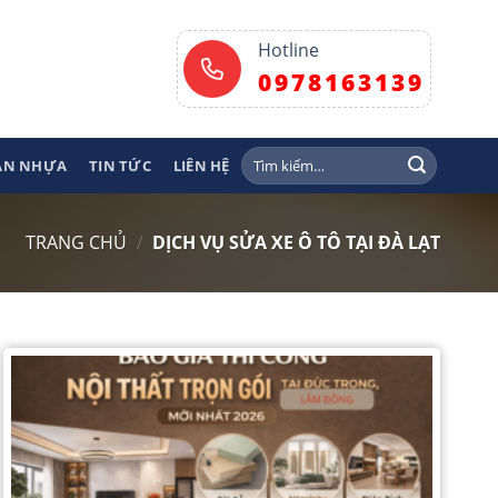
Hotline
0978163139
Tìm
SÀN NHỰA
TIN TỨC
LIÊN HỆ
kiếm:
TRANG CHỦ
/
DỊCH VỤ SỬA XE Ô TÔ TẠI ĐÀ LẠT