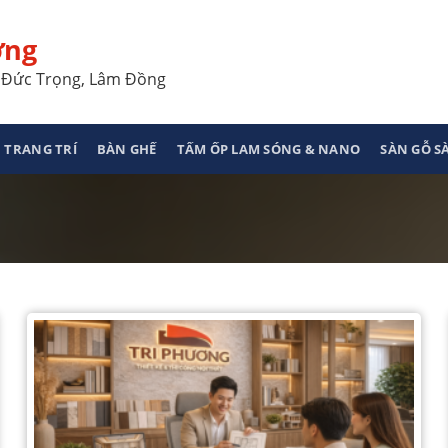
ơng
a, Đức Trọng, Lâm Đồng
 TRANG TRÍ
BÀN GHẾ
TẤM ỐP LAM SÓNG & NANO
SÀN GỖ 