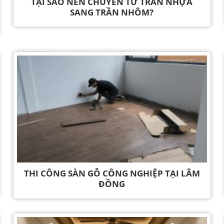
TẠI SAO NÊN CHUYỂN TỪ TRẦN NHỰA
SANG TRẦN NHÔM?
THI CÔNG SÀN GỖ CÔNG NGHIỆP TẠI LÂM
ĐỒNG