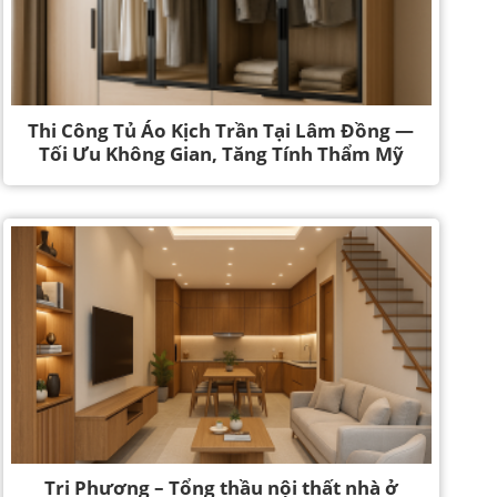
Thi Công Tủ Áo Kịch Trần Tại Lâm Đồng —
Tối Ưu Không Gian, Tăng Tính Thẩm Mỹ
Tri Phương – Tổng thầu nội thất nhà ở