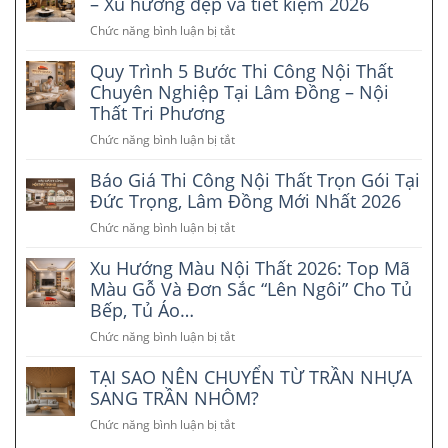
– Xu hướng đẹp và tiết kiệm 2026
Chức năng bình luận bị tắt
ở
Thiết
Quy Trình 5 Bước Thi Công Nội Thất
kế
nội
Chuyên Nghiệp Tại Lâm Đồng – Nội
thất
Thất Tri Phương
nhà
Chức năng bình luận bị tắt
ở
phố
Quy
tại
Báo Giá Thi Công Nội Thất Trọn Gói Tại
Trình
Lâm
5
Đức Trọng, Lâm Đồng Mới Nhất 2026
Đồng
Bước
–
Chức năng bình luận bị tắt
ở
Thi
Xu
Báo
Công
hướng
Xu Hướng Màu Nội Thất 2026: Top Mã
Giá
Nội
đẹp
Thi
Màu Gỗ Và Đơn Sắc “Lên Ngôi” Cho Tủ
Thất
và
Công
Bếp, Tủ Áo…
Chuyên
tiết
Nội
Nghiệp
kiệm
Chức năng bình luận bị tắt
ở
Thất
Tại
2026
Xu
Trọn
Lâm
TẠI SAO NÊN CHUYỂN TỪ TRẦN NHỰA
Hướng
Gói
Đồng
Màu
SANG TRẦN NHÔM?
Tại
–
Nội
Đức
Chức năng bình luận bị tắt
Nội
ở
Thất
Trọng,
Thất
TẠI