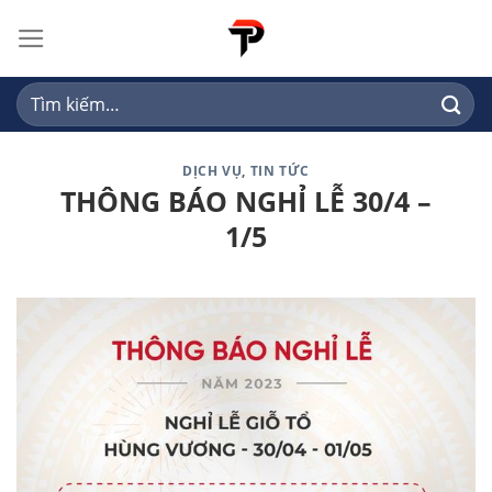
Skip
to
content
Tìm
kiếm:
DỊCH VỤ
,
TIN TỨC
THÔNG BÁO NGHỈ LỄ 30/4 –
1/5