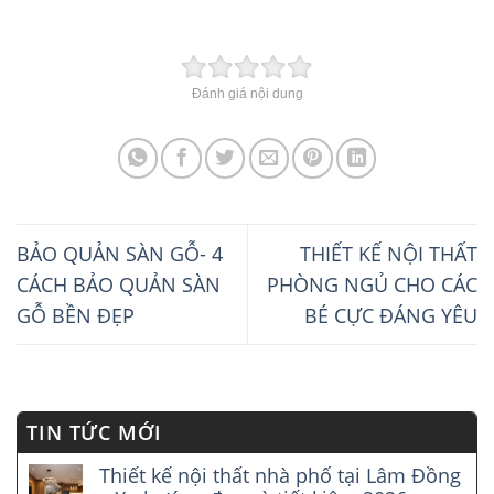
Đánh giá nội dung
BẢO QUẢN SÀN GỖ- 4
THIẾT KẾ NỘI THẤT
CÁCH BẢO QUẢN SÀN
PHÒNG NGỦ CHO CÁC
GỖ BỀN ĐẸP
BÉ CỰC ĐÁNG YÊU
TIN TỨC MỚI
Thiết kế nội thất nhà phố tại Lâm Đồng