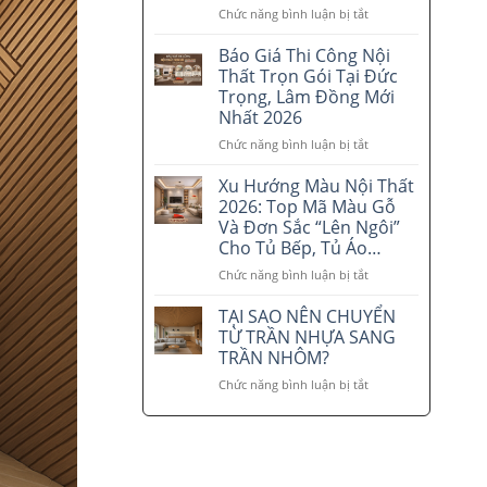
tại
Chức năng bình luận bị tắt
ở
Lâm
Quy
Đồng
Trình
Báo Giá Thi Công Nội
–
5
Thất Trọn Gói Tại Đức
Xu
Bước
Trọng, Lâm Đồng Mới
hướng
Thi
Nhất 2026
đẹp
Công
và
Nội
Chức năng bình luận bị tắt
ở
tiết
Thất
Báo
kiệm
Chuyên
Giá
Xu Hướng Màu Nội Thất
2026
Nghiệp
Thi
2026: Top Mã Màu Gỗ
Tại
Công
Và Đơn Sắc “Lên Ngôi”
Lâm
Nội
Cho Tủ Bếp, Tủ Áo…
Đồng
Thất
–
Trọn
Chức năng bình luận bị tắt
ở
Nội
Gói
Xu
Thất
Tại
Hướng
TẠI SAO NÊN CHUYỂN
Tri
Đức
Màu
TỪ TRẦN NHỰA SANG
Phương
Trọng,
Nội
TRẦN NHÔM?
Lâm
Thất
Chức năng bình luận bị tắt
Đồng
ở
2026:
Mới
TẠI
Top
Nhất
SAO
Mã
2026
NÊN
Màu
CHUYỂN
Gỗ
TỪ
Và