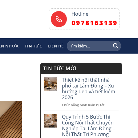
Hotline
0978163139
Tìm
SÀN NHỰA
TIN TỨC
LIÊN HỆ
kiếm:
TIN TỨC MỚI
Thiết kế nội thất nhà
phố tại Lâm Đồng – Xu
hướng đẹp và tiết kiệm
2026
Chức năng bình luận bị tắt
ở
Thiết
kế
Quy Trình 5 Bước Thi
nội
Công Nội Thất Chuyên
thất
Nghiệp Tại Lâm Đồng –
nhà
Nội Thất Tri Phương
phố