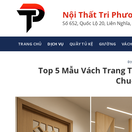
Skip
to
Nội Thất Tri Phư
content
Số 652, Quốc Lộ 20, Liên Nghĩ
TRANG CHỦ
DỊCH VỤ
QUẦY TỦ KỆ
GIƯỜNG
VÁCH
DỊ
Top 5 Mẫu Vách Trang 
Chu