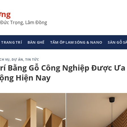
ơng
a, Đức Trọng, Lâm Đồng
 TRANG TRÍ
BÀN GHẾ
TẤM ỐP LAM SÓNG & NANO
SÀN GỖ 
CH VỤ
,
DỰ ÁN
,
TIN TỨC
Trí Bằng Gỗ Công Nghiệp Được Ưa
ộng Hiện Nay