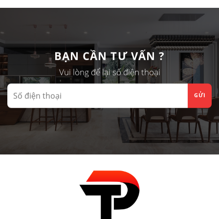
Gỗ
2026
TRẦN
Và
NHỰA
Đơn
SANG
Sắc
TRẦN
“Lên
NHÔM?
Ngôi”
BẠN CẦN TƯ VẤN ?
Cho
Tủ
Vui lòng để lại số điện thoại
Bếp,
Tủ
Áo…