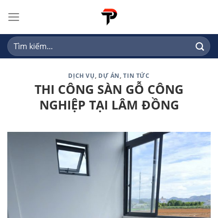
Skip
to
content
Tìm
kiếm:
DỊCH VỤ
,
DỰ ÁN
,
TIN TỨC
THI CÔNG SÀN GỖ CÔNG
NGHIỆP TẠI LÂM ĐỒNG