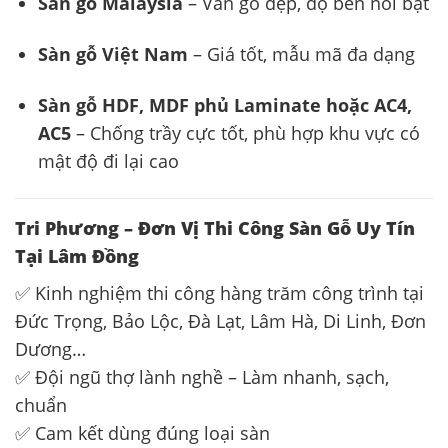
Sàn gỗ Malaysia
– Vân gỗ đẹp, độ bền nổi bật
Sàn gỗ Việt Nam
– Giá tốt, mẫu mã đa dạng
Sàn gỗ HDF, MDF phủ Laminate hoặc AC4,
AC5
– Chống trầy cực tốt, phù hợp khu vực có
mật độ đi lại cao
Tri Phương – Đơn Vị Thi Công Sàn Gỗ Uy Tín
Tại Lâm Đồng
✅ Kinh nghiệm thi công hàng trăm công trình tại
Đức Trọng, Bảo Lộc, Đà Lạt, Lâm Hà, Di Linh, Đơn
Dương…
✅ Đội ngũ thợ lành nghề – Làm nhanh, sạch,
chuẩn
✅ Cam kết dùng đúng loại sàn