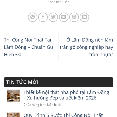
5
sao trên
3
lần
Thi Công Nội Thất Tại
Ở Lâm Đồng nên làm
Lâm Đồng – Chuẩn Gu
trần gỗ công nghiệp hay
Hiện Đại
trần nhựa?
TIN TỨC MỚI
Thiết kế nội thất nhà phố tại Lâm Đồng
– Xu hướng đẹp và tiết kiệm 2026
Chức năng bình luận bị tắt
ở
Thiết
Quy Trình 5 Bước Thi Công Nội Thất
kế