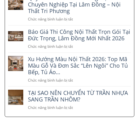
nội
Chuyên Nghiệp Tại Lâm Đồng – Nội
thất
Thất Tri Phương
nhà
Chức năng bình luận bị tắt
ở
phố
Quy
tại
Báo Giá Thi Công Nội Thất Trọn Gói Tại
Trình
Lâm
5
Đức Trọng, Lâm Đồng Mới Nhất 2026
Đồng
Bước
–
Chức năng bình luận bị tắt
ở
Thi
Xu
Báo
Công
hướng
Xu Hướng Màu Nội Thất 2026: Top Mã
Giá
Nội
đẹp
Thi
Màu Gỗ Và Đơn Sắc “Lên Ngôi” Cho Tủ
Thất
và
Công
Bếp, Tủ Áo…
Chuyên
tiết
Nội
Nghiệp
kiệm
Chức năng bình luận bị tắt
ở
Thất
Tại
2026
Xu
Trọn
Lâm
TẠI SAO NÊN CHUYỂN TỪ TRẦN NHỰA
Hướng
Gói
Đồng
Màu
SANG TRẦN NHÔM?
Tại
–
Nội
Đức
Chức năng bình luận bị tắt
Nội
ở
Thất
Trọng,
Thất
TẠI
2026:
Lâm
Tri
SAO
Top
Đồng
Phương
NÊN
Mã
Mới
CHUYỂN
Màu
Nhất
TỪ