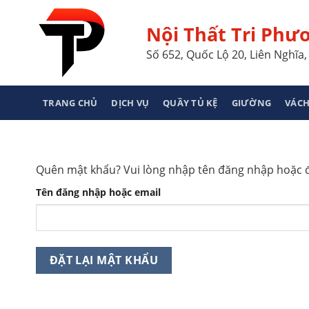
Skip
to
Nội Thất Tri Phư
content
Số 652, Quốc Lộ 20, Liên Nghĩ
TRANG CHỦ
DỊCH VỤ
QUẦY TỦ KỆ
GIƯỜNG
VÁCH
Quên mật khẩu? Vui lòng nhập tên đăng nhập hoặc đị
Tên đăng nhập hoặc email
ĐẶT LẠI MẬT KHẨU