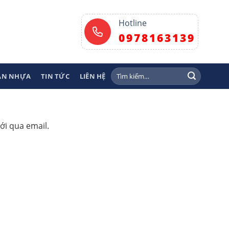
Hotline
0978163139
Tìm
SÀN NHỰA
TIN TỨC
LIÊN HỆ
kiếm:
ới qua email.