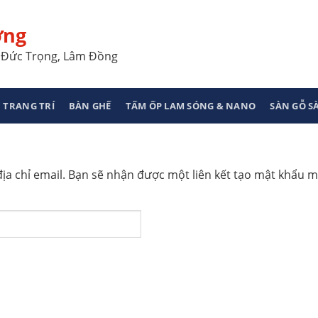
ơng
a, Đức Trọng, Lâm Đồng
 TRANG TRÍ
BÀN GHẾ
TẤM ỐP LAM SÓNG & NANO
SÀN GỖ 
a chỉ email. Bạn sẽ nhận được một liên kết tạo mật khẩu m