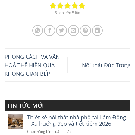
5
sao trên
5
lần
PHONG CÁCH VÀ VĂN
HOÁ THỂ HIỆN QUA
Nội thất Đức Trọng
KHÔNG GIAN BẾP
TIN TỨC MỚI
Thiết kế nội thất nhà phố tại Lâm Đồng
– Xu hướng đẹp và tiết kiệm 2026
Chức năng bình luận bị tắt
ở