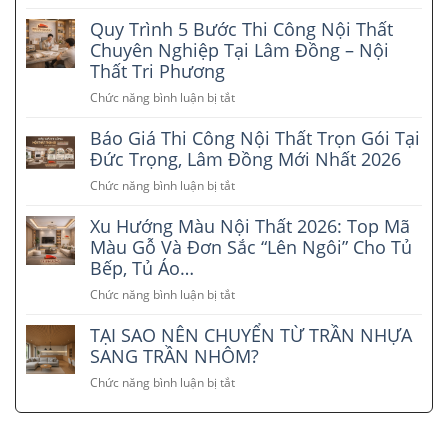
Thiết
Quy Trình 5 Bước Thi Công Nội Thất
kế
nội
Chuyên Nghiệp Tại Lâm Đồng – Nội
thất
Thất Tri Phương
nhà
Chức năng bình luận bị tắt
ở
phố
Quy
tại
Báo Giá Thi Công Nội Thất Trọn Gói Tại
Trình
Lâm
5
Đức Trọng, Lâm Đồng Mới Nhất 2026
Đồng
Bước
–
Chức năng bình luận bị tắt
ở
Thi
Xu
Báo
Công
hướng
Xu Hướng Màu Nội Thất 2026: Top Mã
Giá
Nội
đẹp
Thi
Màu Gỗ Và Đơn Sắc “Lên Ngôi” Cho Tủ
Thất
và
Công
Bếp, Tủ Áo…
Chuyên
tiết
Nội
Nghiệp
kiệm
Chức năng bình luận bị tắt
ở
Thất
Tại
2026
Xu
Trọn
Lâm
TẠI SAO NÊN CHUYỂN TỪ TRẦN NHỰA
Hướng
Gói
Đồng
Màu
SANG TRẦN NHÔM?
Tại
–
Nội
Đức
Chức năng bình luận bị tắt
Nội
ở
Thất
Trọng,
Thất
TẠI
2026:
Lâm
Tri
SAO
Top
Đồng
Phương
NÊN
Mã