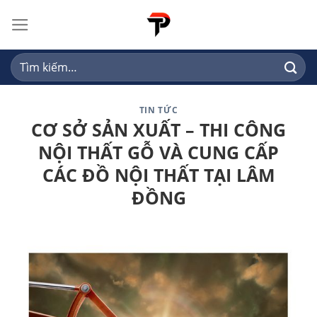
Skip
to
content
Tìm
kiếm:
TIN TỨC
CƠ SỞ SẢN XUẤT – THI CÔNG
NỘI THẤT GỖ VÀ CUNG CẤP
CÁC ĐỒ NỘI THẤT TẠI LÂM
ĐỒNG