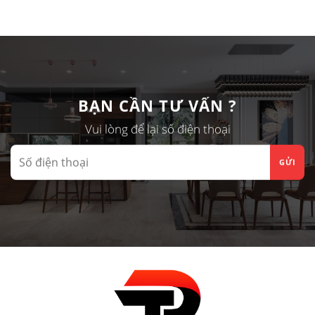
Mới
CHUYỂN
Màu
Nhất
TỪ
Gỗ
2026
TRẦN
Và
NHỰA
Đơn
SANG
Sắc
TRẦN
“Lên
NHÔM?
Ngôi”
BẠN CẦN TƯ VẤN ?
Cho
Tủ
Vui lòng để lại số điện thoại
Bếp,
Tủ
Áo…