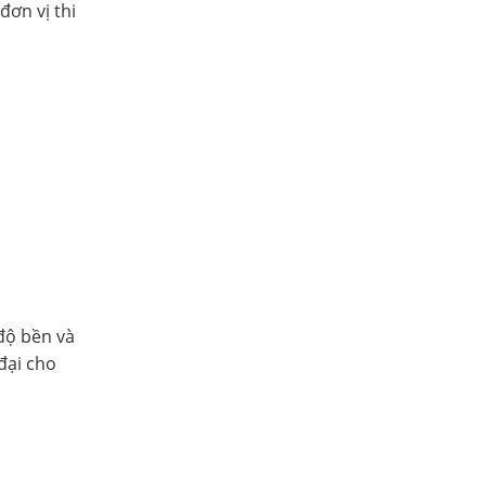
ơn vị thi
độ bền và
đại cho