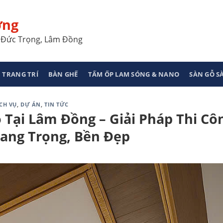
ơng
a, Đức Trọng, Lâm Đồng
 TRANG TRÍ
BÀN GHẾ
TẤM ỐP LAM SÓNG & NANO
SÀN GỖ 
CH VỤ
,
DỰ ÁN
,
TIN TỨC
Tại Lâm Đồng – Giải Pháp Thi Cô
Sang Trọng, Bền Đẹp