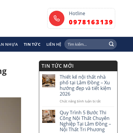
Hotline
0978163139
Tìm
SÀN NHỰA
TIN TỨC
LIÊN HỆ
kiếm:
TIN TỨC MỚI
ng
Thiết kế nội thất nhà
phố tại Lâm Đồng – Xu
hướng đẹp và tiết kiệm
2026
Chức năng bình luận bị tắt
ở
Thiết
kế
Quy Trình 5 Bước Thi
nội
Công Nội Thất Chuyên
thất
Nghiệp Tại Lâm Đồng –
nhà
Nội Thất Tri Phương
phố