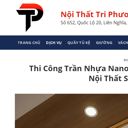
Skip
to
Nội Thất Tri Phư
content
Số 652, Quốc Lộ 20, Liên Nghĩ
TRANG CHỦ
DỊCH VỤ
QUẦY TỦ KỆ
GIƯỜNG
VÁCH
DỊ
Thi Công Trần Nhựa Nano 
Nội Thất 