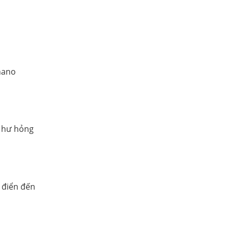
nano
y hư hỏng
 điển đến