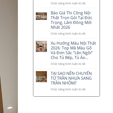
tại
Chức năng bình luận bị tắt
ở
Lâm
Quy
Đồng
Trình
Báo Giá Thi Công Nội
–
5
Thất Trọn Gói Tại Đức
Xu
Bước
Trọng, Lâm Đồng Mới
hướng
Thi
Nhất 2026
đẹp
Công
và
Nội
Chức năng bình luận bị tắt
ở
tiết
Thất
Báo
kiệm
Chuyên
Giá
Xu Hướng Màu Nội Thất
2026
Nghiệp
Thi
2026: Top Mã Màu Gỗ
Tại
Công
Và Đơn Sắc “Lên Ngôi”
Lâm
Nội
Cho Tủ Bếp, Tủ Áo…
Đồng
Thất
–
Trọn
Chức năng bình luận bị tắt
ở
Nội
Gói
Xu
Thất
Tại
Hướng
TẠI SAO NÊN CHUYỂN
Tri
Đức
Màu
TỪ TRẦN NHỰA SANG
Phương
Trọng,
Nội
TRẦN NHÔM?
Lâm
Thất
Chức năng bình luận bị tắt
Đồng
ở
2026:
Mới
TẠI
Top
Nhất
SAO
Mã
2026
NÊN
Màu
CHUYỂN
Gỗ
TỪ
Và