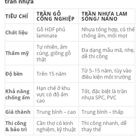
trần nhựa
TRẦN GỖ
TRẦN NHỰA LAM
TIÊU CHÍ
CÔNG NGHIỆP
SÓNG/ NANO
Gỗ HDF phủ
Nhựa tổng hợp, có thể
Chất liệu
laminate
chống ẩm, mối mọt
Tự nhiên, ấm
Đa dạng mẫu mã, nhẹ,
Thẩm mỹ
cúng, giống gỗ
dễ thi công
thật
Từ 5–15 năm, tùy vào
Độ bền
Trên 15 năm
điều kiện môi trường
Hạn chế ở khu
Khả năng
Tốt, đặc biệt là trần
vực có độ ẩm
chống ẩm
nhựa SPC, PVC
cao
Giá thành
Trung bình – cao
Trung bình – thấp
Thi công
Cần thợ có kinh
Thi công nhanh, dễ
& bảo trì
nghiệm, kỹ thuật
thay thế