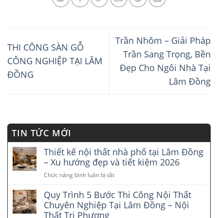
Trần Nhôm – Giải Pháp
THI CÔNG SÀN GỖ
Trần Sang Trọng, Bền
CÔNG NGHIỆP TẠI LÂM
Đẹp Cho Ngôi Nhà Tại
ĐỒNG
Lâm Đồng
TIN TỨC MỚI
Thiết kế nội thất nhà phố tại Lâm Đồng
– Xu hướng đẹp và tiết kiệm 2026
Chức năng bình luận bị tắt
ở
Thiết
Quy Trình 5 Bước Thi Công Nội Thất
kế
nội
Chuyên Nghiệp Tại Lâm Đồng – Nội
thất
Thất Tri Phương