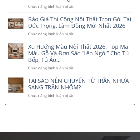
nhà
Chức năng bình luận bị tắt
ở
phố
Quy
tại
Báo Giá Thi Công Nội Thất Trọn Gói Tại
Trình
Lâm
5
Đức Trọng, Lâm Đồng Mới Nhất 2026
Đồng
Bước
–
Chức năng bình luận bị tắt
ở
Thi
Xu
Báo
Công
hướng
Xu Hướng Màu Nội Thất 2026: Top Mã
Giá
Nội
đẹp
Thi
Màu Gỗ Và Đơn Sắc “Lên Ngôi” Cho Tủ
Thất
và
Công
Bếp, Tủ Áo…
Chuyên
tiết
Nội
Nghiệp
kiệm
Chức năng bình luận bị tắt
ở
Thất
Tại
2026
Xu
Trọn
Lâm
TẠI SAO NÊN CHUYỂN TỪ TRẦN NHỰA
Hướng
Gói
Đồng
Màu
SANG TRẦN NHÔM?
Tại
–
Nội
Đức
Chức năng bình luận bị tắt
Nội
ở
Thất
Trọng,
Thất
TẠI
2026:
Lâm
Tri
SAO
Top
Đồng
Phương
NÊN
Mã
Mới
CHUYỂN
Màu
Nhất
TỪ
Gỗ
2026
TRẦN
Và
NHỰA
Đơn