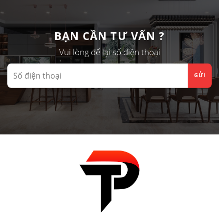
SANG
Sắc
TRẦN
“Lên
NHÔM?
Ngôi”
BẠN CẦN TƯ VẤN ?
Cho
Tủ
Vui lòng để lại số điện thoại
Bếp,
Tủ
Áo…