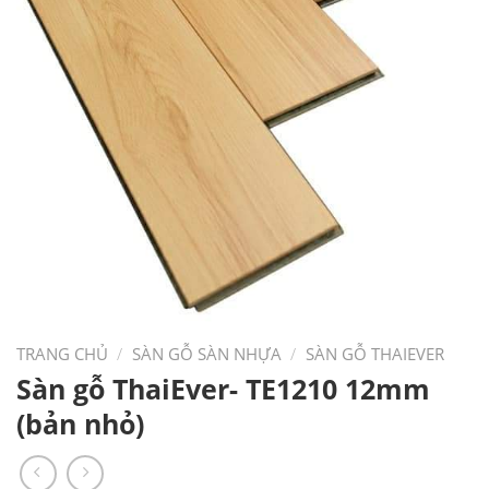
TRANG CHỦ
/
SÀN GỖ SÀN NHỰA
/
SÀN GỖ THAIEVER
Sàn gỗ ThaiEver- TE1210 12mm
(bản nhỏ)