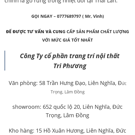
chính là gỗ rừng trồng nhiệt đới tại Thái Lan.
GỌI NGAY – 0777689797 ( Mr, Vinh)
ĐỂ ĐƯỢC TƯ VẤN VÀ CUN
G CẤP SẢN PHẨM CHẤT LƯỢNG
VỚI MỨC GIÁ TỐT NHẤT
Công Ty cổ phần trang trí nội thất
Tri Phương
Văn phòng: 58 Trần Hưng Đạo, Liên Nghĩa, Đ
ức
Trọng, Lâm Đồng
showroom: 652 quốc lộ 20, Liên Nghĩa, Đức
Trọng, Lâm Đồng
Kho hàng: 15 Hồ Xuân Hương, Liên Nghĩa, Đức