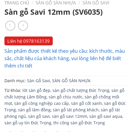
TRANG CHỦ
/
SÀN GỖ SÀN NHỰA
/
SÀN GỖ SAVI
Sàn gỗ Savi 12mm (SV6035)
Liên hệ
0978163139
Sản phẩm được thiết kế theo yêu cầu: kích thước, màu
sắc, chất liệu của khách hàng, vui lòng liên hệ để biết
thêm chi tiết
Danh mục:
Sàn Gỗ Savi
,
SÀN GỖ SÀN NHỰA
Từ khóa:
lót sàn gỗ đẹp
,
sàn gỗ chất lượng Đức Trọng
,
sàn gỗ
chất lượng Lâm Đồng
,
sàn gỗ chịu nước
,
sàn gỗ chống mối
mọt
,
sàn gỗ công nghiệp cao cấp
,
sàn gỗ cốt xanh
,
sàn gỗ Đức
Trọng
,
sàn gỗ lâm đồng
,
sàn gỗ lát phòng khách
,
sàn gỗ lát
phòng ngủ
,
sàn gỗ savi
,
sàn gỗ savi 12mm
,
sàn gỗ savi aqua
,
sàn gỗ uy tín Đức Trọng
,
thi công sàn gỗ Đức Trọng