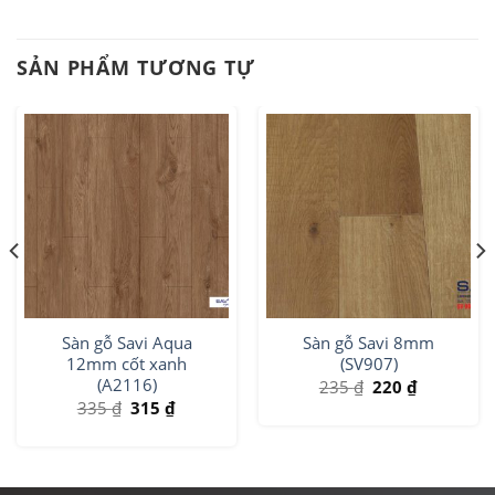
SẢN PHẨM TƯƠNG TỰ
Sàn gỗ Savi Aqua
Sàn gỗ Savi 8mm
12mm cốt xanh
(SV907)
(A2116)
235
₫
220
₫
335
₫
315
₫