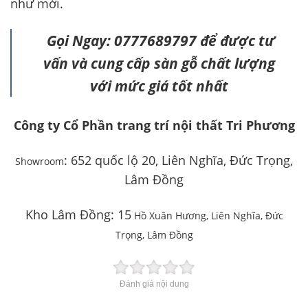
như mới.
Gọi Ngay: 0777689797 để được tư
vấn và cung cấp sàn gỗ chất lượng
với mức giá tốt nhất
Công ty Cổ Phần trang trí nội thất Tri Phương
: 652 quốc lộ 20, Liên Nghĩa, Đức Trọng,
Showroom
Lâm Đồng
Kho Lâm Đồng: 15
H
ồ Xu
ân H
ương, Li
ên Ngh
ĩa,
Đ
ức
Tr
ọng, L
âm
Đ
ồng
Đánh giá nội dung