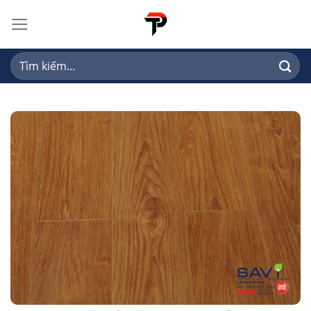
Skip
to
content
Tìm
kiếm: