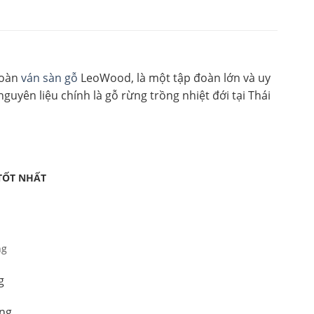
đoàn
ván sàn gỗ
LeoWood, là một tập đoàn lớn và uy
uyên liệu chính là gỗ rừng trồng nhiệt đới tại Thái
TỐT NHẤT
ng
g
ồng