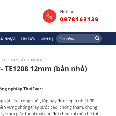
Hotline
0978163139
Tìm
SÀN NHỰA
TIN TỨC
LIÊN HỆ
kiếm:
HỰA
/
SÀN GỖ THAIEVER
r- TE1208 12mm (bản nhỏ)
ông nghiệp ThaiEver :
p vật liệu trong suốt, lớp này được ép ở nhiệt độ
 bền vững chống trầy xước cao, chống thấm, chống
 lại cảm giác thoải mái cho đôi chân khi mùa hè thì