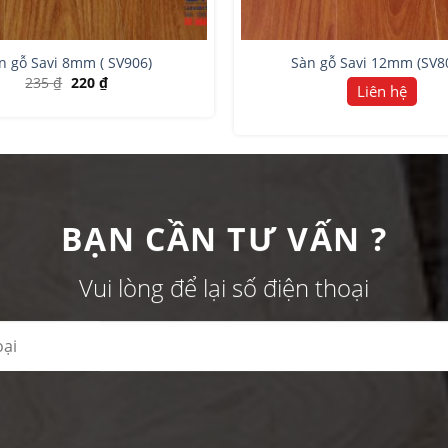
n gỗ Savi 8mm ( SV906)
Sàn gỗ Savi 12mm (SV8
235
₫
220
₫
Liên hệ
BẠN CẦN TƯ VẤN ?
Vui lòng để lại số điện thoại