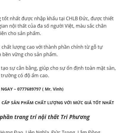
g tốt nhất được nhập khẩu tại CHLB Đức, được thiết
ian nội thất của đa số người Việt, màu sắc chân
hiên cho sản phẩm.
 chất lượng cao với thành phần chính từ gỗ tự
nh bền vững cho sản phẩm.
 tạo sự cân bằng, giúp cho sự ổn định toàn mặt sàn,
 trường có độ ẩm cao.
 NGAY – 0777689797 ( Mr, Vinh)
 CẤP SẢN PHẨM CHẤT LƯỢNG VỚI MỨC GIÁ TỐT NHẤT
phần trang trí nội thất Tri Phương
 Hưng Đạo, Liên Nghĩa, Đức Trọng, Lâm Đồng