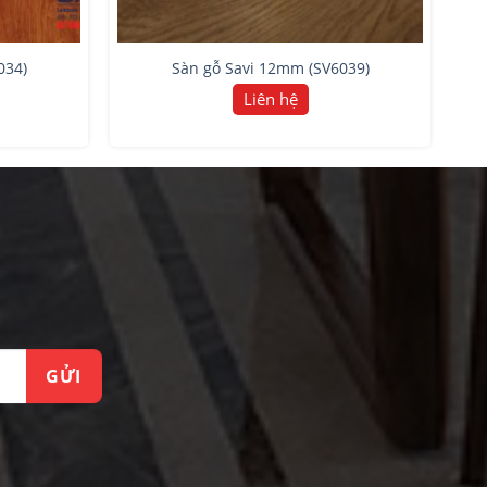
034)
Sàn gỗ Savi 12mm (SV6039)
Liên hệ