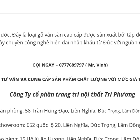
nước. Đây là loại gỗ ván sàn cao cấp được sản xuất bởi tập 
dây chuyền công nghệ hiện đại nhập khẩu từ Đức với nguồn ng
GỌI NGAY – 0777689797 ( Mr, Vinh)
 TƯ VẤN VÀ CUN
G CẤP SẢN PHẨM CHẤT LƯỢNG VỚI MỨC GIÁ 
Công Ty cổ phần trang trí nội thất Tri Phương
ăn phòng: 58 Trần Hưng Đạo, Liên Nghĩa, Đ
ức Trọng, Lâm Đồ
showroom: 652 quốc lộ 20, Liên Nghĩa, Đức Trọng, Lâm Đồn
o hàng: 15 Hồ Xuân Hương, Liên Nghĩa, Đức Trọng, Lâm Đ