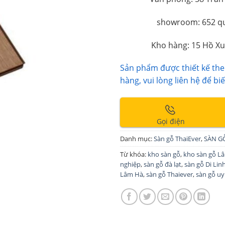
showroom: 652 qu
Kho hàng: 15 Hồ Xu
Sản phẩm được thiết kế theo
hàng, vui lòng liên hệ để biế
Gọi điện
Danh mục:
Sàn gỗ ThaiEver
,
SÀN G
Từ khóa:
kho sàn gỗ
,
kho sàn gỗ L
nghiệp
,
sàn gỗ đà lạt
,
sàn gỗ Di Lin
Lâm Hà
,
sàn gỗ Thaiever
,
sàn gỗ uy