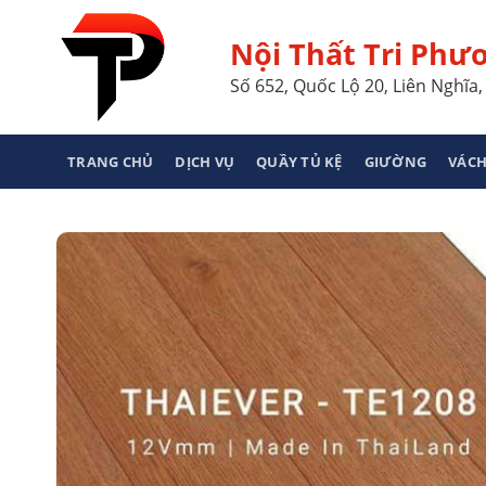
Skip
to
Nội Thất Tri Phư
content
Số 652, Quốc Lộ 20, Liên Nghĩ
TRANG CHỦ
DỊCH VỤ
QUẦY TỦ KỆ
GIƯỜNG
VÁCH