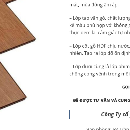
mát, mùa đông ấm áp.
– Lớp tạo vân gỗ, chất lượn
kế màu phù hợp với không g
thực đem lại cảm giác tự n
– Lớp cốt gỗ HDF chịu nước,
nhiên. Tạo ra lớp đỡ ổn đị
– Lớp dưới cùng là lớp phim
chống cong vênh trong môi
GỌI
ĐỂ ĐƯỢC TƯ VẤN VÀ CUN
G
Công Ty cổ 
Văn phòng: 58 Trần