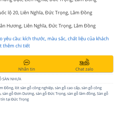
ốc lộ 20, Liên Nghĩa, Đức Trọng, Lâm Đồng
ân Hương, Liên Nghĩa, Đức Trọng, Lâm Đồng
 yêu cầu: kích thước, màu sắc, chất liệu của khách
t thêm chi tiết
Nhắn tin
Chat zalo
Ỗ SÀN NHỰA
âm Đồng
,
lót sàn gỗ công nghiệp
,
sàn gỗ cao cấp
,
sàn gỗ công
h
,
sàn gỗ Đơn Dương
,
sàn gỗ Đức Trọng
,
sàn gỗ lâm đồng
,
Sàn gỗ
 tín tại Đức Trọng