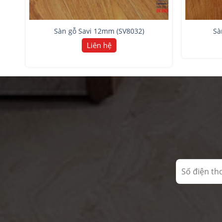
Sàn gỗ Savi 12mm (SV8032)
Sà
Liên hệ