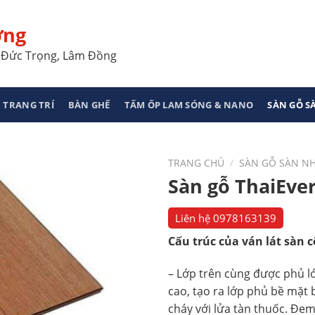
ơng
a, Đức Trọng, Lâm Đồng
 TRANG TRÍ
BÀN GHẾ
TẤM ỐP LAM SÓNG & NANO
SÀN GỖ 
TRANG CHỦ
/
SÀN GỖ SÀN N
Sàn gỗ ThaiEve
Liên hệ
0978163139
Cấu trúc của ván lát sàn c
– Lớp trên cùng được phủ lớ
cao, tạo ra lớp phủ bề mặt
cháy với lửa tàn thuốc. Đem