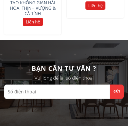
TẠO KHÔNG GIAN HÀI
Liên hệ
HÒA, THỊNH VƯỢNG &
CÁ TÍNH
Liên hệ
BẠN CẦN TƯ VẤN ?
Vui lòng để lại số điện thoại