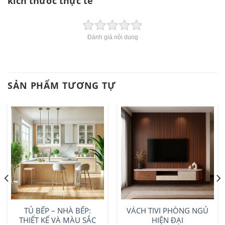
kích thước thực tế
Đánh giá nội dung
SẢN PHẨM TƯƠNG TỰ
TỦ BẾP – NHÀ BẾP:
VÁCH TIVI PHÒNG NGỦ
THIẾT KẾ VÀ MÀU SẮC
HIỆN ĐẠI