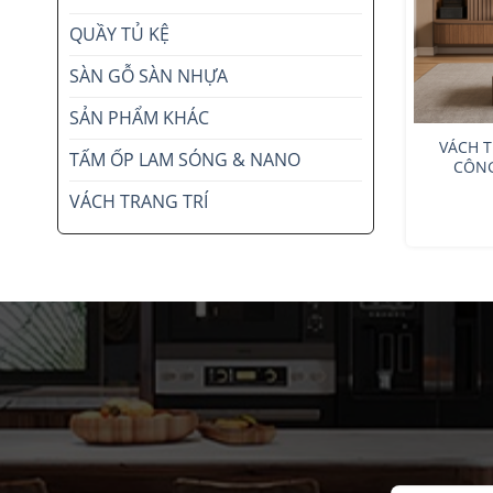
QUẦY TỦ KỆ
SÀN GỖ SÀN NHỰA
SẢN PHẨM KHÁC
VÁCH T
TẤM ỐP LAM SÓNG & NANO
CÔNG
VÁCH TRANG TRÍ