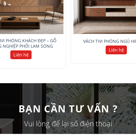
IVI PHÒNG KHÁCH ĐẸP – GỖ
VÁCH TIVI PHÒNG NGỦ HI
 NGHIỆP PHỐI LAM SÓNG
Liên hệ
Liên hệ
BẠN CẦN TƯ VẤN ?
Vui lòng để lại số điện thoại