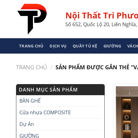
Skip
to
Nội Thất Tri Phư
content
Số 652, Quốc Lộ 20, Liên Nghĩ
TRANG CHỦ
DỊCH VỤ
QUẦY TỦ KỆ
GIƯỜNG
VÁCH
TRANG CHỦ
/
SẢN PHẨM ĐƯỢC GẮN THẺ “VÁ
DANH MỤC SẢN PHẨM
BÀN GHẾ
Cửa nhựa COMPOSITE
Dự Án
GIƯỜNG