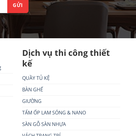
Dịch vụ thi công thiết
kế
g
QUẦY TỦ KỆ
BÀN GHẾ
GIƯỜNG
TẤM ỐP LAM SÓNG & NANO
SÀN GỖ SÀN NHỰA
VÁCH TRANG TRÍ