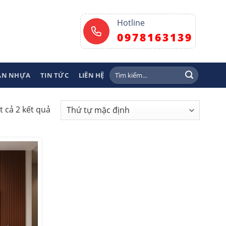
Hotline
0978163139
Tìm
SÀN NHỰA
TIN TỨC
LIÊN HỆ
kiếm:
t cả 2 kết quả