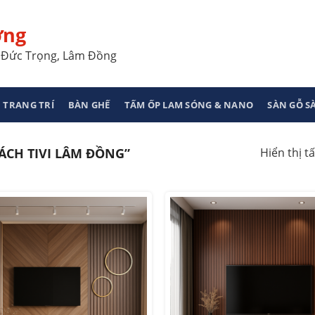
ơng
a, Đức Trọng, Lâm Đồng
 TRANG TRÍ
BÀN GHẾ
TẤM ỐP LAM SÓNG & NANO
SÀN GỖ 
CH TIVI LÂM ĐỒNG”
Hiển thị tấ