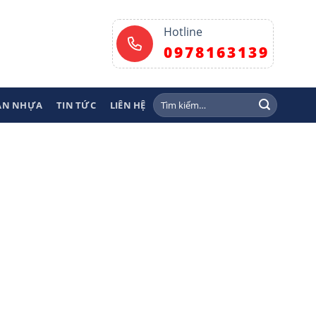
Hotline
0978163139
Tìm
SÀN NHỰA
TIN TỨC
LIÊN HỆ
kiếm: