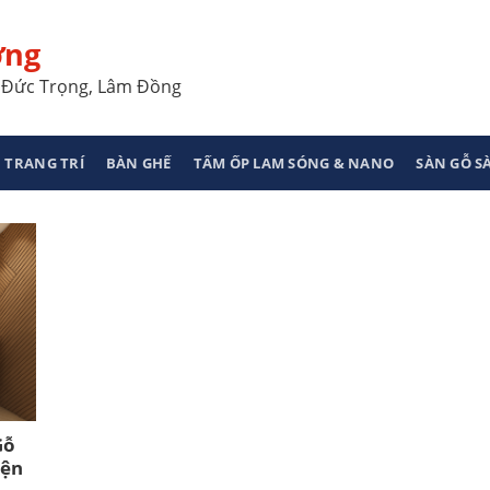
ơng
a, Đức Trọng, Lâm Đồng
 TRANG TRÍ
BÀN GHẾ
TẤM ỐP LAM SÓNG & NANO
SÀN GỖ 
Gỗ
iện