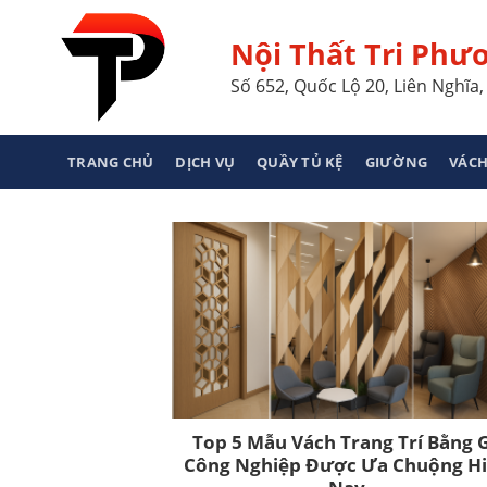
Skip
to
Nội Thất Tri Phư
content
Số 652, Quốc Lộ 20, Liên Nghĩ
TRANG CHỦ
DỊCH VỤ
QUẦY TỦ KỆ
GIƯỜNG
VÁCH
Top 5 Mẫu Vách Trang Trí Bằng 
Công Nghiệp Được Ưa Chuộng H