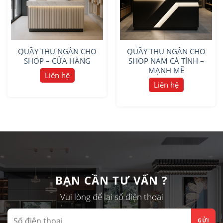
QUẦY THU NGÂN CHO
QUẦY THU NGÂN CHO
SHOP – CỬA HÀNG
SHOP NAM CÁ TÍNH –
MẠNH MẼ
Liên hệ
Liên hệ
BẠN CẦN TƯ VẤN ?
Vui lòng để lại số điện thoại