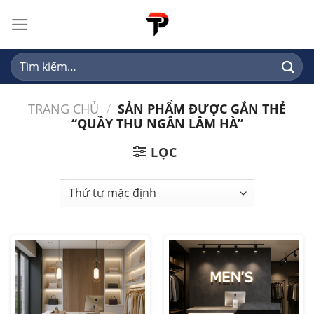
Skip
to
content
Tìm
kiếm:
TRANG CHỦ
/
SẢN PHẨM ĐƯỢC GẮN THẺ
“QUẦY THU NGÂN LÂM HÀ”
LỌC