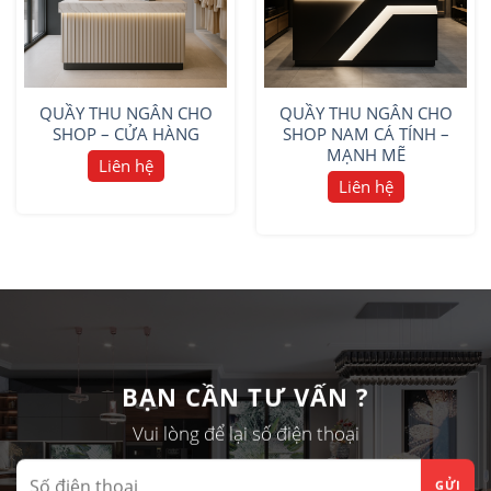
QUẦY THU NGÂN CHO
QUẦY THU NGÂN CHO
SHOP – CỬA HÀNG
SHOP NAM CÁ TÍNH –
MẠNH MẼ
Liên hệ
Liên hệ
BẠN CẦN TƯ VẤN ?
Vui lòng để lại số điện thoại