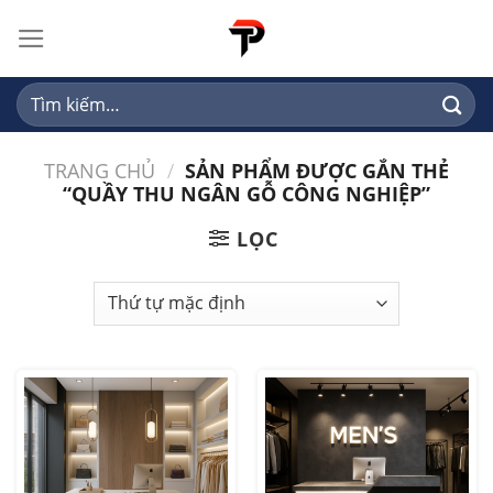
Skip
to
content
Tìm
kiếm:
TRANG CHỦ
/
SẢN PHẨM ĐƯỢC GẮN THẺ
“QUẦY THU NGÂN GỖ CÔNG NGHIỆP”
LỌC