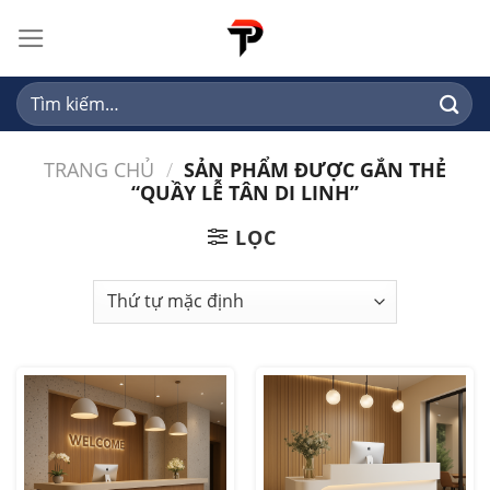
Skip
to
content
Tìm
kiếm:
TRANG CHỦ
/
SẢN PHẨM ĐƯỢC GẮN THẺ
“QUẦY LỄ TÂN DI LINH”
LỌC