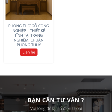
PHÒNG THỜ GỖ CÔNG
NGHIỆP – THIẾT KẾ
TĨNH TẠI TRANG
NGHIÊM, CHUẨN
PHONG THUỶ
Liên hệ
BẠN CẦN TƯ VẤN ?
Vui lòng để lại số điện thoại