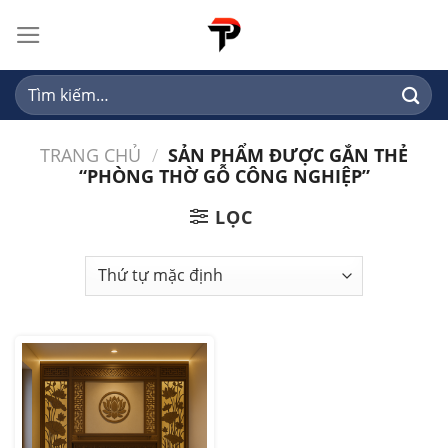
Skip
to
content
Tìm
kiếm:
TRANG CHỦ
/
SẢN PHẨM ĐƯỢC GẮN THẺ
“PHÒNG THỜ GỖ CÔNG NGHIỆP”
LỌC