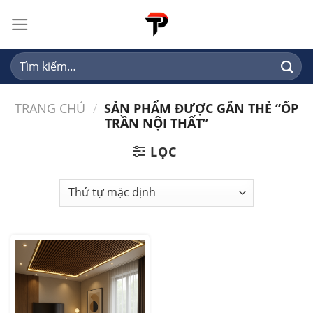
Skip
to
content
Tìm
kiếm:
TRANG CHỦ
/
SẢN PHẨM ĐƯỢC GẮN THẺ “ỐP
TRẦN NỘI THẤT”
LỌC