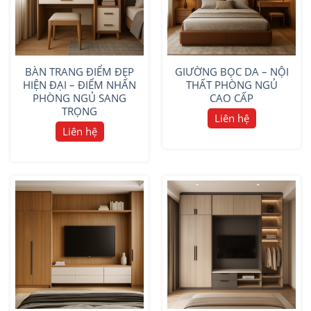
BÀN TRANG ĐIỂM ĐẸP
GIƯỜNG BỌC DA – NỘI
HIỆN ĐẠI – ĐIỂM NHẤN
THẤT PHÒNG NGỦ
PHÒNG NGỦ SANG
CAO CẤP
TRỌNG
Liên hệ
Liên hệ