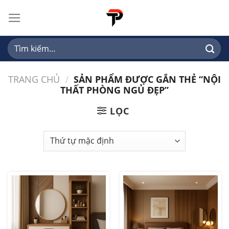
Skip
to
content
Tìm
kiếm:
TRANG CHỦ
/
SẢN PHẨM ĐƯỢC GẮN THẺ “NỘI
THẤT PHÒNG NGỦ ĐẸP”
LỌC