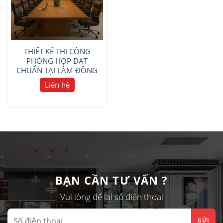
THIẾT KẾ THI CÔNG
PHÒNG HỌP ĐẠT
CHUẨN TẠI LÂM ĐỒNG
Liên hệ
BẠN CẦN TƯ VẤN ?
Vui lòng để lại số điện thoại