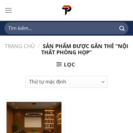
Skip
to
content
Tìm
kiếm:
TRANG CHỦ
/
SẢN PHẨM ĐƯỢC GẮN THẺ “NỘI
THẤT PHÒNG HỌP”
LỌC