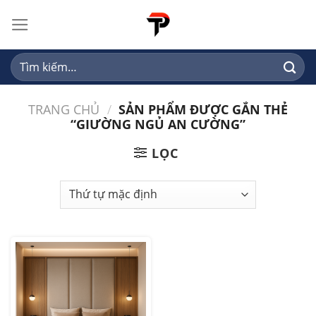
Skip
to
content
Tìm
kiếm:
TRANG CHỦ
/
SẢN PHẨM ĐƯỢC GẮN THẺ
“GIƯỜNG NGỦ AN CƯỜNG”
LỌC