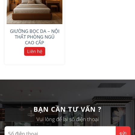
GIƯỜNG BỌC DA – NỘI
THẤT PHÒNG NGỦ
CAO CẤP
Liên hệ
BẠN CẦN TƯ VẤN ?
Vui lòng để lại số điện thoại