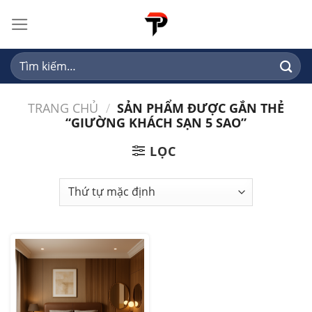
Skip
to
content
Tìm
kiếm:
TRANG CHỦ
/
SẢN PHẨM ĐƯỢC GẮN THẺ
“GIƯỜNG KHÁCH SẠN 5 SAO”
LỌC