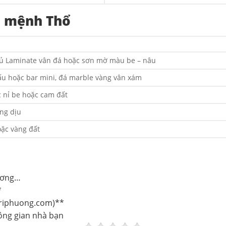
i mệnh Thổ
phủ Laminate vân đá hoặc sơn mờ màu be – nâu
nấu hoặc bar mini, đá marble vàng vân xám
c nỉ be hoặc cam đất
àng dịu
ặc vàng đất
Dương…
*
ttriphuong.com)**
hông gian nhà bạn