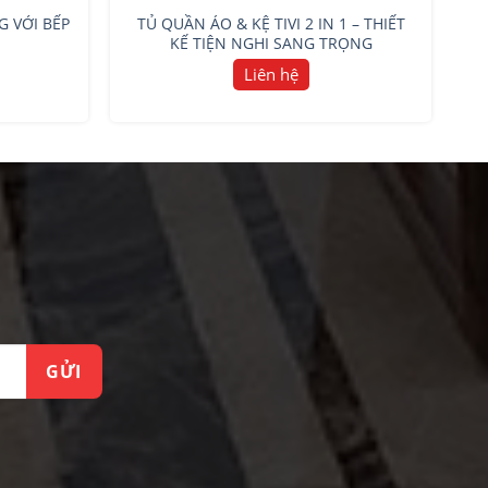
G VỚI BẾP
TỦ QUẦN ÁO & KỆ TIVI 2 IN 1 – THIẾT
KẾ TIỆN NGHI SANG TRỌNG
Liên hệ