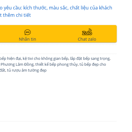
 yêu cầu: kích thước, màu sắc, chất liệu của khách
t thêm chi tiết
Nhắn tin
Chat zalo
bếp hiện đại
,
kệ tivi cho không gian bếp
,
lắp đặt bếp sang trọng
,
ri Phương Lâm Đồng
,
thiết kế bếp phong thủy
,
tủ bếp đẹp cho
đất
,
tủ rượu âm tường đẹp