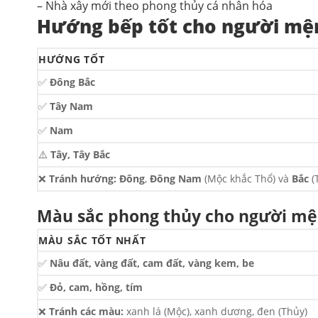
– Nhà xây mới theo phong thủy cá nhân hóa
Hướng bếp tốt cho người mệ
HƯỚNG TỐT
✅
Đông Bắc
✅
Tây Nam
✅
Nam
⚠️
Tây, Tây Bắc
❌
Tránh hướng:
Đông
,
Đông Nam
(Mộc khắc Thổ) và
Bắc
(
Màu sắc phong thủy cho người m
MÀU SẮC TỐT NHẤT
✅
Nâu đất, vàng đất, cam đất, vàng kem, be
✅
Đỏ, cam, hồng, tím
❌
Tránh các màu:
xanh lá (Mộc), xanh dương, đen (Thủy)