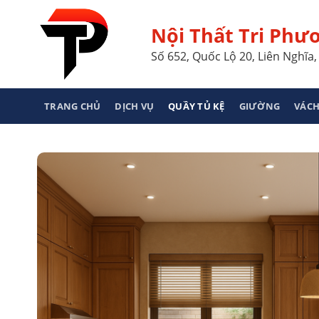
Skip
to
Nội Thất Tri Phư
content
Số 652, Quốc Lộ 20, Liên Nghĩ
TRANG CHỦ
DỊCH VỤ
QUẦY TỦ KỆ
GIƯỜNG
VÁCH