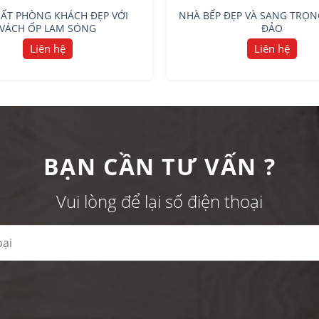
HẤT PHÒNG KHÁCH ĐẸP VỚI
NHÀ BẾP ĐẸP VÀ SANG TRỌN
VÁCH ỐP LAM SÓNG
ĐẢO
Liên hệ
Liên hệ
BẠN CẦN TƯ VẤN ?
Vui lòng để lại số điện thoại