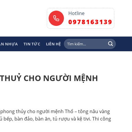
Hotline
0978163139
Tìm
SÀN NHỰA
TIN TỨC
LIÊN HỆ
kiếm:
 THUỶ CHO NGƯỜI MỆNH
n phong thủy cho người mệnh Thổ – tông nâu vàng
 bếp, bàn đảo, bàn ăn, tủ rượu và kệ tivi. Thi công