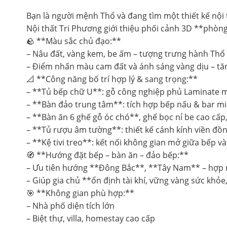
Bạn là người mệnh Thổ và đang tìm một thiết kế nội
Nội thất Tri Phương giới thiệu phối cảnh 3D **phòn
🪨 **Màu sắc chủ đạo:**
– Nâu đất, vàng kem, be ấm – tượng trưng hành Thổ
– Điểm nhấn màu cam đất và ánh sáng vàng dịu – tă
📐 **Công năng bố trí hợp lý & sang trọng:**
– **Tủ bếp chữ U**: gỗ công nghiệp phủ Laminate 
– **Bàn đảo trung tâm**: tích hợp bếp nấu & bar mi
– **Bàn ăn 6 ghế gỗ óc chó**, ghế bọc nỉ be cao cấp
– **Tủ rượu âm tường**: thiết kế cánh kính viền đồ
– **Kệ tivi treo**: kết nối không gian mở giữa bếp
🧭 **Hướng đặt bếp – bàn ăn – đảo bếp:**
– Ưu tiên hướng **Đông Bắc**, **Tây Nam** – hợp
– Giúp gia chủ **ổn định tài khí, vững vàng sức khỏe
🎯 **Không gian phù hợp:**
– Nhà phố diện tích lớn
– Biệt thự, villa, homestay cao cấp