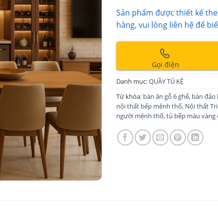
Sản phẩm được thiết kế theo
hàng, vui lòng liên hệ để biế
Gọi điện
Danh mục:
QUẦY TỦ KỆ
Từ khóa:
bàn ăn gỗ 6 ghế
,
bàn đảo 
nội thất bếp mệnh thổ
,
Nội thất T
người mệnh thổ
,
tủ bếp màu vàng 