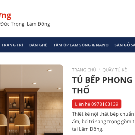
ơng
a, Đức Trọng, Lâm Đồng
 TRANG TRÍ
BÀN GHẾ
TẤM ỐP LAM SÓNG & NANO
SÀN GỖ 
TRANG CHỦ
/
QUẦY TỦ KỆ
TỦ BẾP PHONG
THỔ
Liên hệ
0978163139
Thiết kế nội thất bếp chuẩ
ấm, bố trí sang trọng gồm tủ
tại Lâm Đồng.