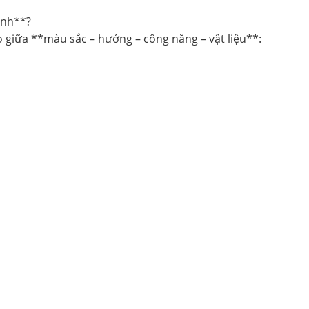
ình**?
 giữa **màu sắc – hướng – công năng – vật liệu**: