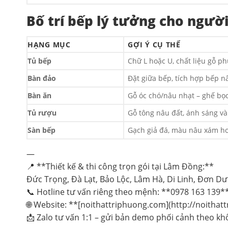
Bố trí bếp lý tưởng cho ngườ
HẠNG MỤC
GỢI Ý CỤ THỂ
Tủ bếp
Chữ L hoặc U, chất liệu gỗ 
Bàn đảo
Đặt giữa bếp, tích hợp bếp 
Bàn ăn
Gỗ óc chó/nâu nhạt – ghế bọ
Tủ rượu
Gỗ tông nâu đất, ánh sáng v
Sàn bếp
Gạch giả đá, màu nâu xám ho
—
📍 **Thiết kế & thi công trọn gói tại Lâm Đồng:**
Đức Trọng, Đà Lạt, Bảo Lộc, Lâm Hà, Di Linh, Đơn 
📞 Hotline tư vấn riêng theo mệnh: **0978 163 139*
🌐 Website: **[noithattriphuong.com](http://noitha
📩 Zalo tư vấn 1:1 – gửi bản demo phối cảnh theo k