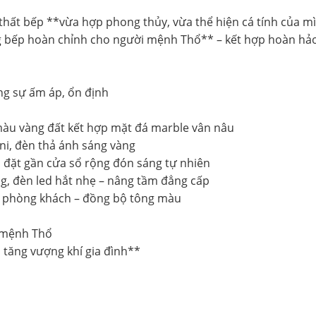
 thất bếp **vừa hợp phong thủy, vừa thể hiện cá tính của m
g bếp hoàn chỉnh cho người mệnh Thổ** – kết hợp hoàn hảo
ng sự ấm áp, ổn định
màu vàng đất kết hợp mặt đá marble vân nâu
ni, đèn thả ánh sáng vàng
, đặt gần cửa sổ rộng đón sáng tự nhiên
ng, đèn led hắt nhẹ – nâng tầm đẳng cấp
 và phòng khách – đồng bộ tông màu
 mệnh Thổ
, tăng vượng khí gia đình**