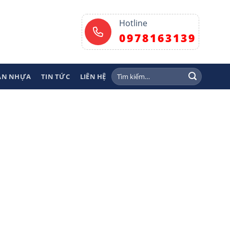
Hotline
0978163139
Tìm
SÀN NHỰA
TIN TỨC
LIÊN HỆ
kiếm: