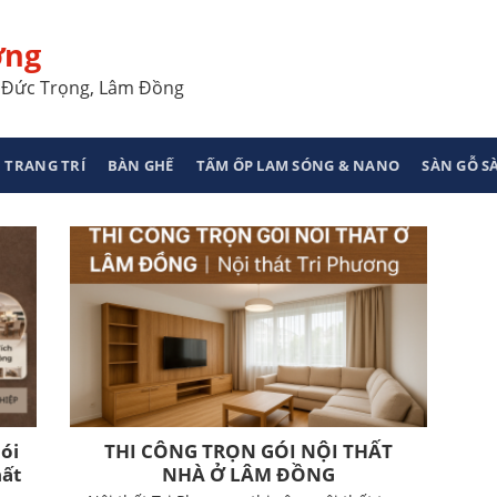
ơng
a, Đức Trọng, Lâm Đồng
 TRANG TRÍ
BÀN GHẾ
TẤM ỐP LAM SÓNG & NANO
SÀN GỖ 
Gói
THI CÔNG TRỌN GÓI NỘI THẤT
hất
NHÀ Ở LÂM ĐỒNG