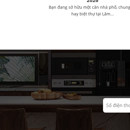
2026
Bạn đang sở hữu một căn nhà phố, chun
hay biệt thự tại Lâm...