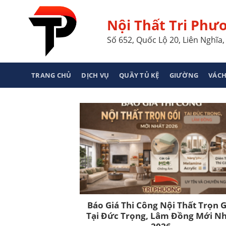
Skip
to
Nội Thất Tri Phư
content
Số 652, Quốc Lộ 20, Liên Nghĩ
TRANG CHỦ
DỊCH VỤ
QUẦY TỦ KỆ
GIƯỜNG
VÁCH
Báo Giá Thi Công Nội Thất Trọn 
Tại Đức Trọng, Lâm Đồng Mới N