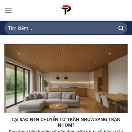
Skip
to
content
Tìm
kiếm:
TẠI SAO NÊN CHUYỂN TỪ TRẦN NHỰA SANG TRẦN
NHÔM?
Bạn đang băn khoăn có nên thay trần nhựa cũ bằng trần