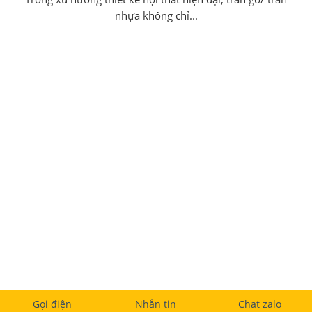
nhựa không chỉ...
BẠN CẦN TƯ VẤN ?
Vui lòng để lại số điện thoại
Gọi điện
Nhắn tin
Chat zalo