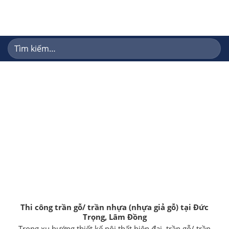
Skip
to
content
Tìm
kiếm:
Thi công trần gỗ/ trần nhựa (nhựa giả gỗ) tại Đức
Trọng, Lâm Đồng
Trong xu hướng thiết kế nội thất hiện đại, trần gỗ/ trần