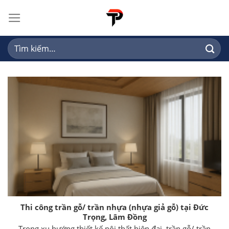
Skip
to
content
Tìm
kiếm:
Thi công trần gỗ/ trần nhựa (nhựa giả gỗ) tại Đức
Trọng, Lâm Đồng
Trong xu hướng thiết kế nội thất hiện đại, trần gỗ/ trần