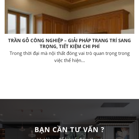
TRẦN GỖ CÔNG NGHIỆP – GIẢI PHÁP TRANG TRÍ SANG
TRỌNG, TIẾT KIỆM CHI PHÍ
Trong thời đại mà nội thất đóng vai trò quan trọng trong
việc thể hiện...
BẠN CẦN TƯ VẤN ?