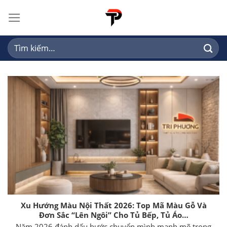
Skip
to
content
Tìm
kiếm:
Xu Hướng Màu Nội Thất 2026: Top Mã Màu Gỗ Và
Đơn Sắc “Lên Ngôi” Cho Tủ Bếp, Tủ Áo…
Năm 2026 đánh dấu bước chuyển mình mạnh mẽ trong