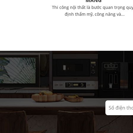
MANG”
Thi công nội thất là bước quan trọng qu
định thẩm mỹ, công năng và...