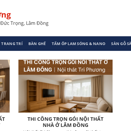
ơng
a, Đức Trọng, Lâm Đồng
 TRANG TRÍ
BÀN GHẾ
TẤM ỐP LAM SÓNG & NANO
SÀN GỖ 
ẤT
THI CÔNG TRỌN GÓI NỘI THẤT
T
NHÀ Ở LÂM ĐỒNG