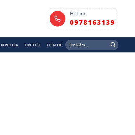
Hotline
0978163139
Tìm
SÀN NHỰA
TIN TỨC
LIÊN HỆ
kiếm: