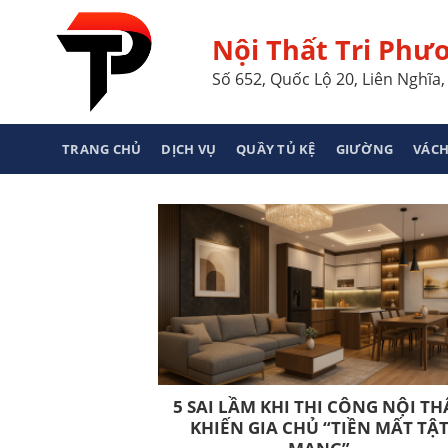
Skip
to
Nội Thất Tri Phư
content
Số 652, Quốc Lộ 20, Liên Nghĩ
TRANG CHỦ
DỊCH VỤ
QUẦY TỦ KỆ
GIƯỜNG
VÁCH
5 SAI LẦM KHI THI CÔNG NỘI TH
KHIẾN GIA CHỦ “TIỀN MẤT TẬ