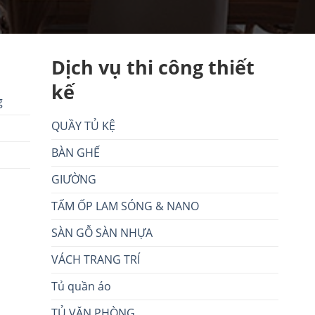
Dịch vụ thi công thiết
kế
g
QUẦY TỦ KỆ
BÀN GHẾ
GIƯỜNG
TẤM ỐP LAM SÓNG & NANO
SÀN GỖ SÀN NHỰA
VÁCH TRANG TRÍ
Tủ quần áo
TỦ VĂN PHÒNG