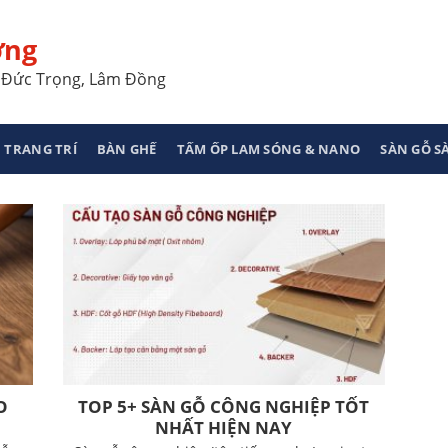
ơng
a, Đức Trọng, Lâm Đồng
 TRANG TRÍ
BÀN GHẾ
TẤM ỐP LAM SÓNG & NANO
SÀN GỖ 
O
TOP 5+ SÀN GỖ CÔNG NGHIỆP TỐT
NHẤT HIỆN NAY