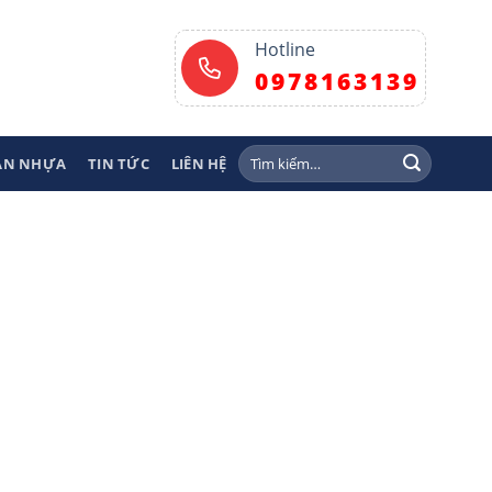
Hotline
0978163139
Tìm
SÀN NHỰA
TIN TỨC
LIÊN HỆ
kiếm: