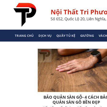
Skip
to
Nội Thất Tri Phư
content
Số 652, Quốc Lộ 20, Liên Nghĩ
TRANG CHỦ
DỊCH VỤ
QUẦY TỦ KỆ
GIƯỜNG
VÁCH
BẢO QUẢN SÀN GỖ- 4 CÁCH BẢ
QUẢN SÀN GỖ BỀN ĐẸP