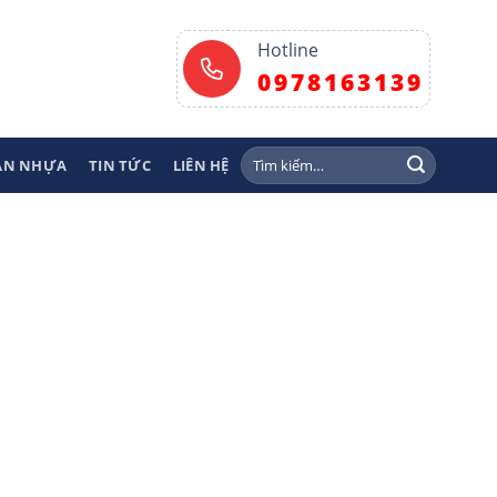
Hotline
0978163139
Tìm
SÀN NHỰA
TIN TỨC
LIÊN HỆ
kiếm: