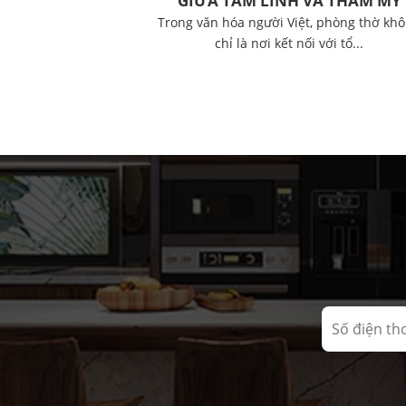
GIỮA TÂM LINH VÀ THẨM MỸ
Trong văn hóa người Việt, phòng thờ kh
chỉ là nơi kết nối với tổ...