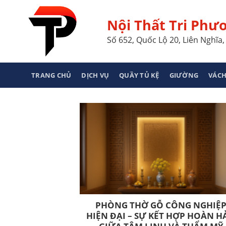
Skip
to
Nội Thất Tri Phư
content
Số 652, Quốc Lộ 20, Liên Nghĩ
TRANG CHỦ
DỊCH VỤ
QUẦY TỦ KỆ
GIƯỜNG
VÁCH
PHÒNG THỜ GỖ CÔNG NGHIỆ
HIỆN ĐẠI – SỰ KẾT HỢP HOÀN H