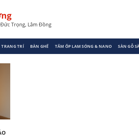
ơng
a, Đức Trọng, Lâm Đồng
 TRANG TRÍ
BÀN GHẾ
TẤM ỐP LAM SÓNG & NANO
SÀN GỖ 
P
ẢO