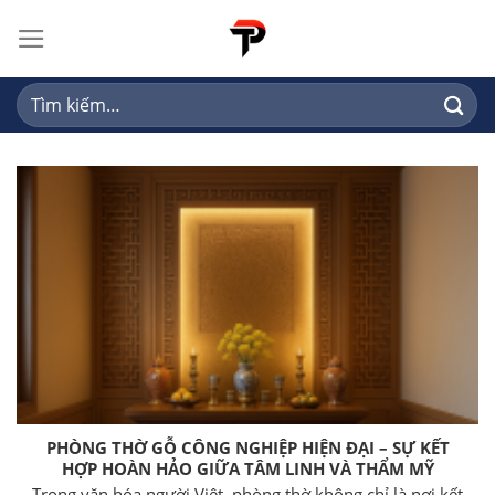
Skip
to
content
Tìm
kiếm:
PHÒNG THỜ GỖ CÔNG NGHIỆP HIỆN ĐẠI – SỰ KẾT
HỢP HOÀN HẢO GIỮA TÂM LINH VÀ THẨM MỸ
Trong văn hóa người Việt, phòng thờ không chỉ là nơi kết