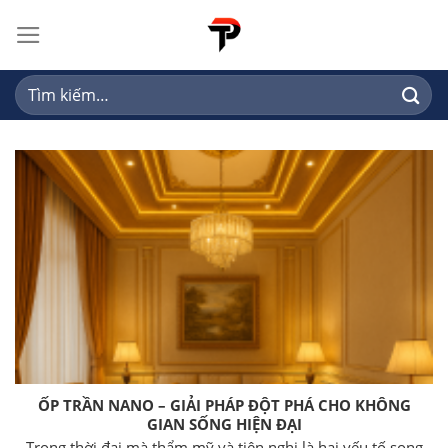
Skip
to
content
Tìm
kiếm:
ỐP TRẦN NANO – GIẢI PHÁP ĐỘT PHÁ CHO KHÔNG
GIAN SỐNG HIỆN ĐẠI
Trong thời đại mà thẩm mỹ và tiện nghi là hai yếu tố song