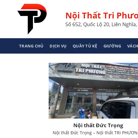
Skip
to
Nội Thất Tri Phư
content
Số 652, Quốc Lộ 20, Liên Nghĩ
TRANG CHỦ
DỊCH VỤ
QUẦY TỦ KỆ
GIƯỜNG
VÁCH
Nội thất Đức Trọng
Nội thất Đức Trọng – Nội thất TRI PHƯƠN