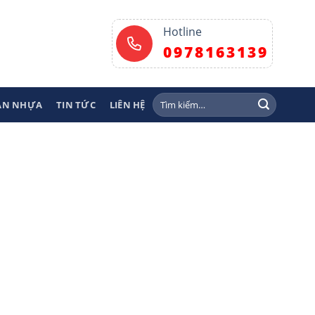
Hotline
0978163139
Tìm
SÀN NHỰA
TIN TỨC
LIÊN HỆ
kiếm: