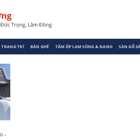
ơng
a, Đức Trọng, Lâm Đồng
 TRANG TRÍ
BÀN GHẾ
TẤM ỐP LAM SÓNG & NANO
SÀN GỖ 
G –