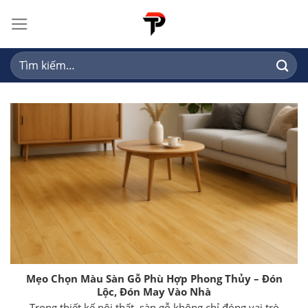
Skip
to
content
Tìm
kiếm:
Mẹo Chọn Màu Sàn Gỗ Phù Hợp Phong Thủy – Đón
Lộc, Đón May Vào Nhà
Trong thiết kế nội thất, sàn gỗ không chỉ đóng vai trò