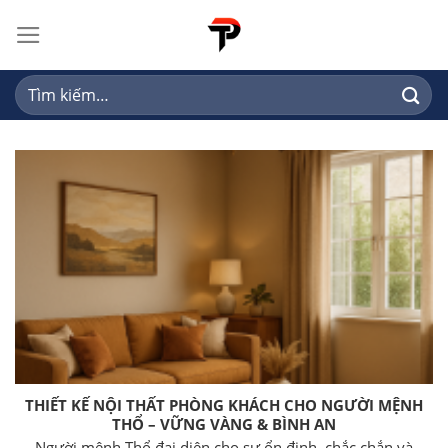
Skip
to
content
Tìm
kiếm:
THIẾT KẾ NỘI THẤT PHÒNG KHÁCH CHO NGƯỜI MỆNH
THỔ – VỮNG VÀNG & BÌNH AN
Người mệnh Thổ đại diện cho sự ổn định, chắc chắn và