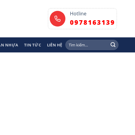
Hotline
0978163139
Tìm
SÀN NHỰA
TIN TỨC
LIÊN HỆ
kiếm: