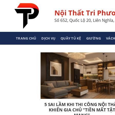
Skip
to
Nội Thất Tri Phư
content
Số 652, Quốc Lộ 20, Liên Nghĩ
TRANG CHỦ
DỊCH VỤ
QUẦY TỦ KỆ
GIƯỜNG
VÁCH
5 SAI LẦM KHI THI CÔNG NỘI TH
KHIẾN GIA CHỦ “TIỀN MẤT TẬ