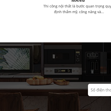
MANG”
Thi công nội thất là bước quan trọng qu
định thẩm mỹ, công năng và...