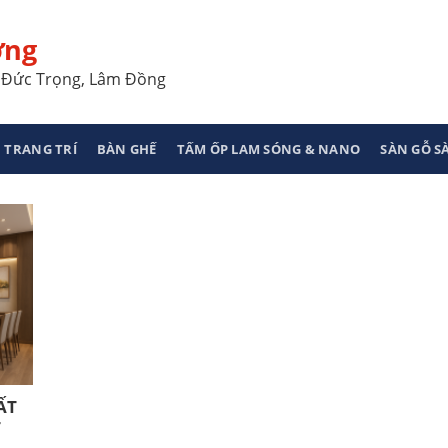
ơng
a, Đức Trọng, Lâm Đồng
 TRANG TRÍ
BÀN GHẾ
TẤM ỐP LAM SÓNG & NANO
SÀN GỖ 
ẤT
T