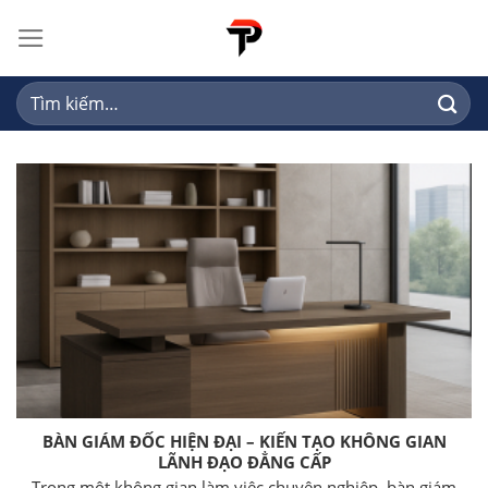
Skip
to
content
Tìm
kiếm:
BÀN GIÁM ĐỐC HIỆN ĐẠI – KIẾN TẠO KHÔNG GIAN
LÃNH ĐẠO ĐẲNG CẤP
Trong một không gian làm việc chuyên nghiệp, bàn giám