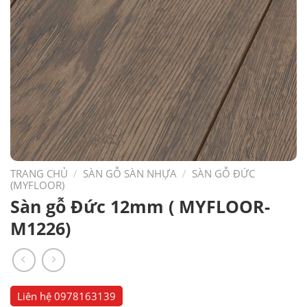
TRANG CHỦ
/
SÀN GỖ SÀN NHỰA
/
SÀN GỖ ĐỨC
(MYFLOOR)
Sàn gỗ Đức 12mm ( MYFLOOR-
M1226)
Liên hệ
0978163139