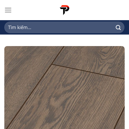
Skip
to
content
Tìm
kiếm: