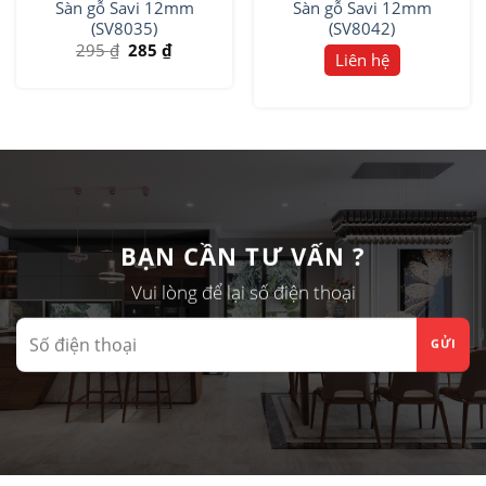
Sàn gỗ Savi 12mm
Sàn gỗ Savi 12mm
(SV8035)
(SV8042)
295
₫
285
₫
Liên hệ
BẠN CẦN TƯ VẤN ?
Vui lòng để lại số điện thoại