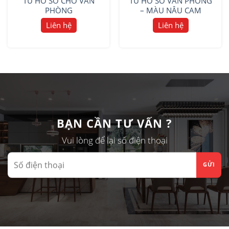
TỦ HỒ SƠ CHO VĂN
TỦ HỒ SƠ VĂN PHÒNG
PHÒNG
– MÀU NÂU CAM
Liên hệ
Liên hệ
BẠN CẦN TƯ VẤN ?
Vui lòng để lại số điện thoại