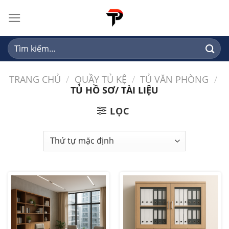
Skip
to
content
Tìm
kiếm:
TRANG CHỦ
/
QUẦY TỦ KỆ
/
TỦ VĂN PHÒNG
/
TỦ HỒ SƠ/ TÀI LIỆU
LỌC