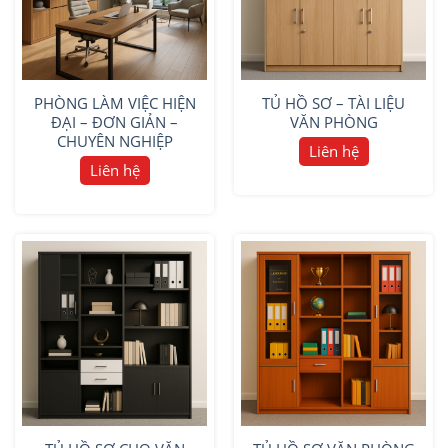
PHÒNG LÀM VIỆC HIỆN
TỦ HỒ SƠ – TÀI LIỆU
ĐẠI – ĐƠN GIẢN –
VĂN PHÒNG
CHUYÊN NGHIỆP
Liên hệ
Liên hệ