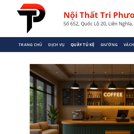
Skip
to
Nội Thất Tri Phư
content
Số 652, Quốc Lộ 20, Liên Nghĩ
TRANG CHỦ
DỊCH VỤ
QUẦY TỦ KỆ
GIƯỜNG
VÁCH