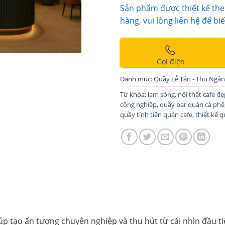
Sản phẩm được thiết kế theo
hàng, vui lòng liên hệ để biế
Gọi điện
Danh mục:
Quầy Lễ Tân - Thu Ngân
Từ khóa:
lam sóng
,
nội thất cafe đ
công nghiệp
,
quầy bar quán cà phê
quầy tính tiền quán cafe
,
thiết kế q
p tạo ấn tượng chuyên nghiệp và thu hút từ cái nhìn đầu tiê