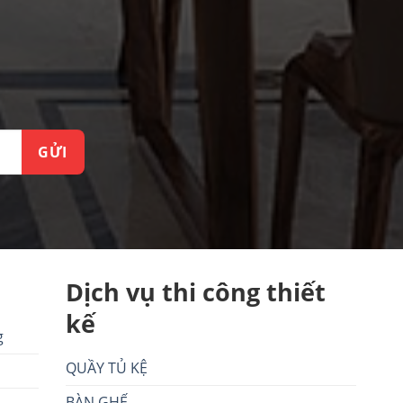
Dịch vụ thi công thiết
kế
g
QUẦY TỦ KỆ
BÀN GHẾ