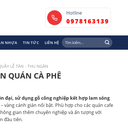
Hotline
0978163139
Tìm
SÀN NHỰA
TIN TỨC
LIÊN HỆ
kiếm:
QUẦY LỄ TÂN - THU NGÂN
N QUÁN CÀ PHÊ
iện đại, sử dụng gỗ công nghiệp kết hợp lam sóng
 – vàng cánh gián nổi bật. Phù hợp cho các quán cafe
không gian thêm chuyên nghiệp và ấn tượng với
n đầu tiên.