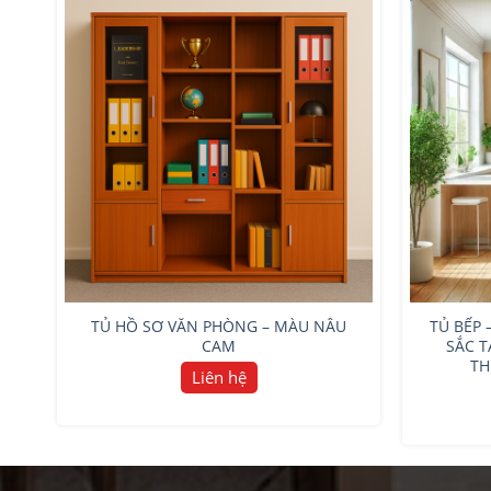
TỦ HỒ SƠ VĂN PHÒNG – MÀU NÂU
TỦ BẾP 
CAM
SẮC T
TH
Liên hệ