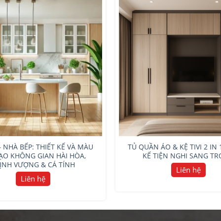
– NHÀ BẾP: THIẾT KẾ VÀ MÀU
TỦ QUẦN ÁO & KỆ TIVI 2 IN 
ẠO KHÔNG GIAN HÀI HÒA,
KẾ TIỆN NGHI SANG T
ỊNH VƯỢNG & CÁ TÍNH
Liên hệ
Liên hệ