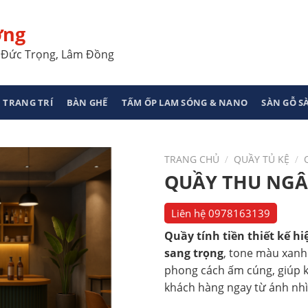
ơng
a, Đức Trọng, Lâm Đồng
 TRANG TRÍ
BÀN GHẾ
TẤM ỐP LAM SÓNG & NANO
SÀN GỖ 
TRANG CHỦ
/
QUẦY TỦ KỆ
/
QUẦY THU NGÂ
Liên hệ
0978163139
Quầy tính tiền thiết kế h
sang trọng
, tone màu xanh
phong cách ấm cúng, giúp 
khách hàng ngay từ ánh nhì