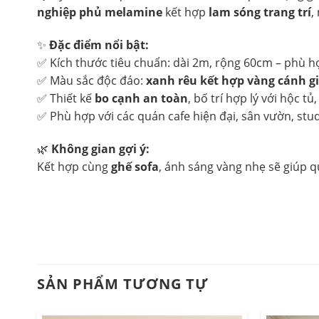
nghiệp phủ melamine
kết hợp
lam sóng trang trí
,
✨
Đặc điểm nổi bật:
✅ Kích thước tiêu chuẩn: dài 2m, rộng 60cm – phù h
✅ Màu sắc độc đáo:
xanh rêu kết hợp vàng cánh g
✅ Thiết kế
bo cạnh an toàn
, bố trí hợp lý với hộc t
✅ Phù hợp với các quán cafe hiện đại, sân vườn, stu
🌿
Không gian gợi ý:
Kết hợp cùng
ghế sofa
, ánh sáng vàng nhẹ sẽ giúp q
SẢN PHẨM TƯƠNG TỰ