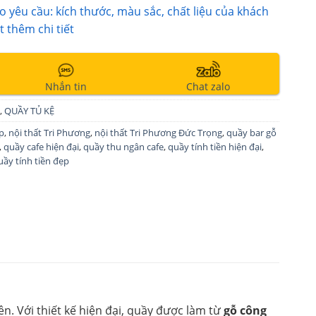
 yêu cầu: kích thước, màu sắc, chất liệu của khách
t thêm chi tiết
Nhắn tin
Chat zalo
,
QUẦY TỦ KỆ
ẹp
,
nội thất Tri Phương
,
nội thất Tri Phương Đức Trọng
,
quầy bar gỗ
,
quầy cafe hiện đại
,
quầy thu ngân cafe
,
quầy tính tiền hiện đại
,
uầy tính tiền đẹp
n. Với thiết kế hiện đại, quầy được làm từ
gỗ công