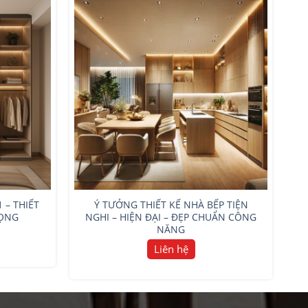
1 – THIẾT
Ý TƯỞNG THIẾT KẾ NHÀ BẾP TIỆN
RỌNG
NGHI – HIỆN ĐẠI – ĐẸP CHUẨN CÔNG
NĂNG
Liên hệ