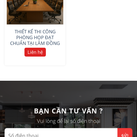
THIẾT KẾ THI CÔNG
PHÒNG HỌP ĐẠT
CHUẨN TẠI LÂM ĐỒNG
Liên hệ
BẠN CẦN TƯ VẤN ?
Vui lòng để lại số điện thoại