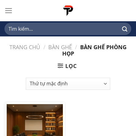
Skip
to
content
Tìm
kiếm:
TRANG CHỦ
/
BÀN GHẾ
/
BÀN GHẾ PHÒNG
HỌP
LỌC